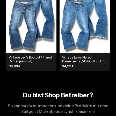
Vintage Levi’s Bootcut / Flared
Vintage Levi’s Flared
Damenjeans (M)
Damenjeans „515 BOOT CUT“
(L)
39,99 €
34,99 €
Du bist Shop Betreiber?
So kannst du mitmachen und deine Produkte mit dem
Zeitgeist Marketplace synchronisieren!