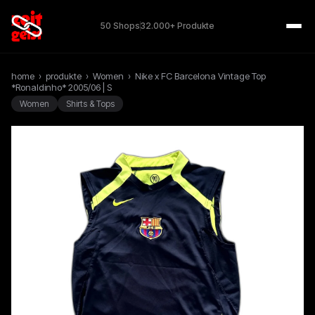
50 Shops
32.000+ Produkte
home
›
produkte
›
Women
›
Nike x FC Barcelona Vintage Top
*Ronaldinho* 2005/06 | S
Women
Shirts & Tops