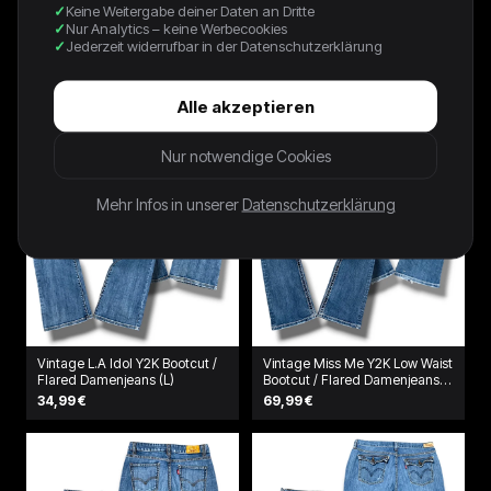
Keine Weitergabe deiner Daten an Dritte
Damenjeans „LOWFLARE 519“
Damentasche
(M)
Nur Analytics – keine Werbecookies
39,99 €
79,99 €
Jederzeit widerrufbar in der Datenschutzerklärung
Alle akzeptieren
Nur notwendige Cookies
Mehr Infos in unserer
Datenschutzerklärung
Vintage L.A Idol Y2K Bootcut /
Vintage Miss Me Y2K Low Waist
Flared Damenjeans (L)
Bootcut / Flared Damenjeans
(L)
34,99 €
69,99 €