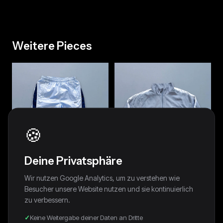
Weitere Pieces
🍪
Deine Privatsphäre
Wir nutzen Google Analytics, um zu verstehen wie
Besucher unsere Website nutzen und sie kontinuierlich
zu verbessern.
Nike Vintage *Babyblue*
Nike Vintage Trackjacket | M
Trackpants | XS
64,00 €
64,00 €
Keine Weitergabe deiner Daten an Dritte