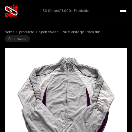
50 Shops
31.000+ Produkte
home
›
produkte
›
Sportswear
›
Nike Vintage Tracksuit | L
Sportswear