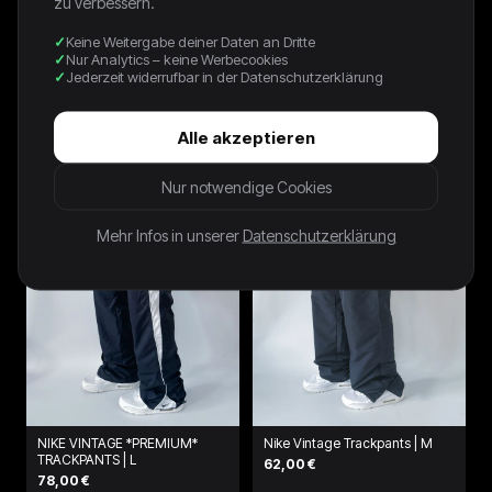
zu verbessern.
Keine Weitergabe deiner Daten an Dritte
Nur Analytics – keine Werbecookies
NAVY INTER MILAN
BLACK JUVENTUS NIKE TRACK
Jederzeit widerrufbar in der Datenschutzerklärung
TRACKSUIT - 2000S - L
JACKET - 2000S - L
250,00 €
70,00 €
Alle akzeptieren
Nur notwendige Cookies
Mehr Infos in unserer
Datenschutzerklärung
NIKE VINTAGE *PREMIUM*
Nike Vintage Trackpants | M
TRACKPANTS | L
62,00 €
78,00 €