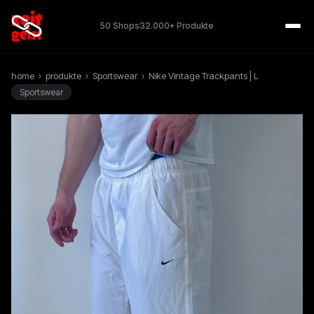
50 Shops
32.000+ Produkte
home
›
produkte
›
Sportswear
›
Nike Vintage Trackpants | L
Sportswear