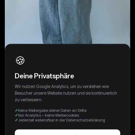
🍪
Deine Privatsphäre
Wir nutzen Google Analytics, um zu verstehen wie
Besucher unsere Website nutzen und sie kontinuierlich
zu verbessern.
Keine Weitergabe deiner Daten an Dritte
Nike Vintage Sweatpants / Jogger | M
Nur Analytics – keine Werbecookies
Jederzeit widerrufbar in der Datenschutzerklärung
68,00 €