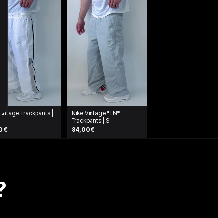
Vintage Trackpants |
Nike Vintage *TN*
Trackpants | S
0 €
84,00 €
?