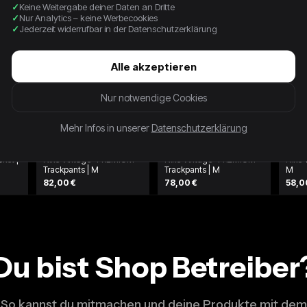
Keine Weitergabe deiner Daten an Dritte
Nur Analytics – keine Werbecookies
Jederzeit widerrufbar in der Datenschutzerklärung
Alle akzeptieren
Nur notwendige Cookies
Mehr Infos in unserer
Datenschutzerklärung
cket |
Nike Vintage *PREMIUM*
Nike Vintage *PREMIUM*
Nike 
Trackpants | M
Trackpants | M
M
82,00 €
78,00 €
58,0
Du bist Shop Betreiber
So kannst du mitmachen und deine Produkte mit dem