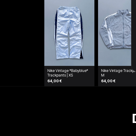
Nike Vintage *Babyblue*
Nike Vintage Trackja
Trackpants | XS
M
64,00 €
64,00 €