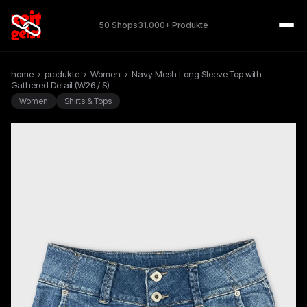
50 Shops
31.000+ Produkte
home
›
produkte
›
Women
›
Navy Mesh Long Sleeve Top with
Gathered Detail (W26 / S)
Women
Shirts & Tops