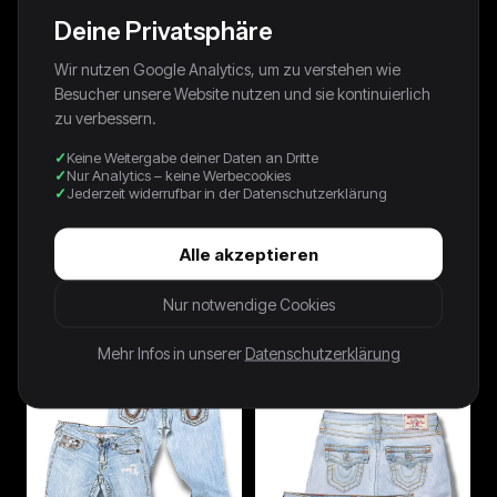
Deine Privatsphäre
Wir nutzen Google Analytics, um zu verstehen wie
Besucher unsere Website nutzen und sie kontinuierlich
zu verbessern.
Keine Weitergabe deiner Daten an Dritte
Nur Analytics – keine Werbecookies
Jederzeit widerrufbar in der Datenschutzerklärung
Alle akzeptieren
90s Avanti By C&A Shirt
90s Thomas Crickmay Shirt
Nur notwendige Cookies
Photoprint Gestreift Grün
Photoprint Schwarz
39,00 €
49,00 €
Mehr Infos in unserer
Datenschutzerklärung