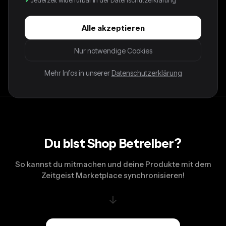
65,00 €
Alle akzeptieren
FIT M LENGTH 67CM, PIT TO PIT 53CM NOTES: RARE,
EMBROIDED DETAILS. SOFT MATERIAL. Please note that all
Nur notwendige Cookies
items are vintage and may show minor signs of wear. Bigger
flaws will be stated in the description.
Mehr Infos in unserer
Datenschutzerklärung
Du bist Shop Betreiber?
So kannst du mitmachen und deine Produkte mit dem
Zeitgeist Marketplace synchronisieren!
↓