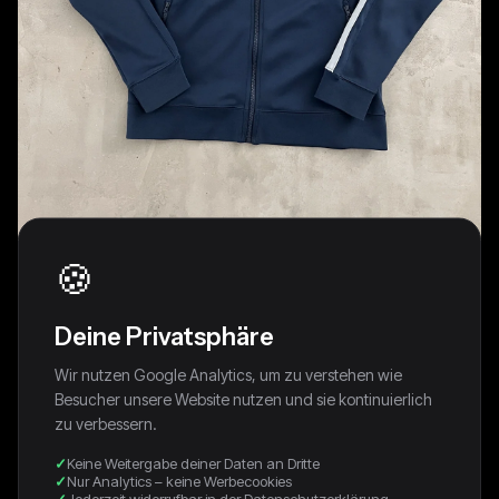
🍪
Deine Privatsphäre
Wir nutzen Google Analytics, um zu verstehen wie
Besucher unsere Website nutzen und sie kontinuierlich
NAVY MANCHESTER CITY NIKE JACKET
zu verbessern.
- 2000S - M
Keine Weitergabe deiner Daten an Dritte
Nur Analytics – keine Werbecookies
Jederzeit widerrufbar in der Datenschutzerklärung