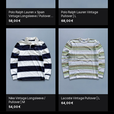
Polo Ralph Lauren x Spain
Polo Ralph Lauren Vintage
Vintage Longsleeve / Pullover
Pullover | L
| M
58,00 €
68,00 €
Nike Vintage Longsleeve /
Lacoste Vintage Pullover | L
Pullover | M
64,00 €
54,00 €