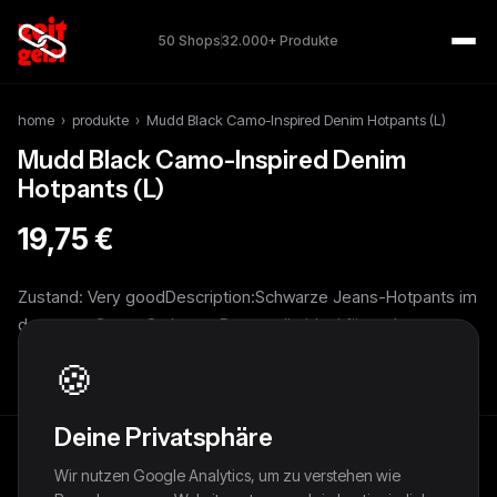
50 Shops
32.000+ Produkte
home
›
produkte
›
Mudd Black Camo-Inspired Denim Hotpants (L)
Mudd Black Camo-Inspired Denim
Hotpants (L)
19,75 €
Zustand: Very goodDescription:Schwarze Jeans-Hotpants im
dezenten Camo-Style aus Baumwolle ideal fürcoole
Streetwear-Outfits L: 28 cm / W: 36 cm
🍪
Deine Privatsphäre
Wir nutzen Google Analytics, um zu verstehen wie