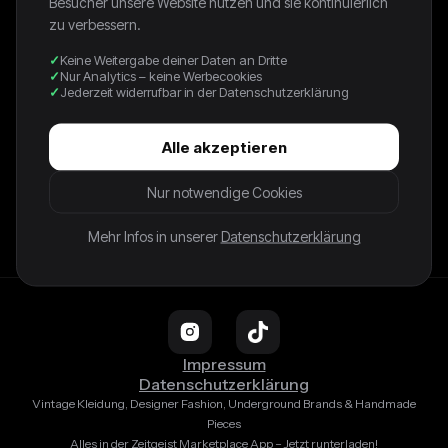
Besucher unsere Website nutzen und sie kontinuierlich
Du bist Shop Betreiber?
zu verbessern.
Keine Weitergabe deiner Daten an Dritte
So kannst du mitmachen und deine Produkte mit dem
Nur Analytics – keine Werbecookies
Zeitgeist Marketplace synchronisieren!
Jederzeit widerrufbar in der Datenschutzerklärung
↓
Alle akzeptieren
Nur notwendige Cookies
Infos für Shop Betreiber
Mehr Infos in unserer
Datenschutzerklärung
Impressum
Datenschutzerklärung
Vintage Kleidung, Designer Fashion, Underground Brands & Handmade
Pieces
Alles in der Zeitgeist Marketplace App – Jetzt runterladen!