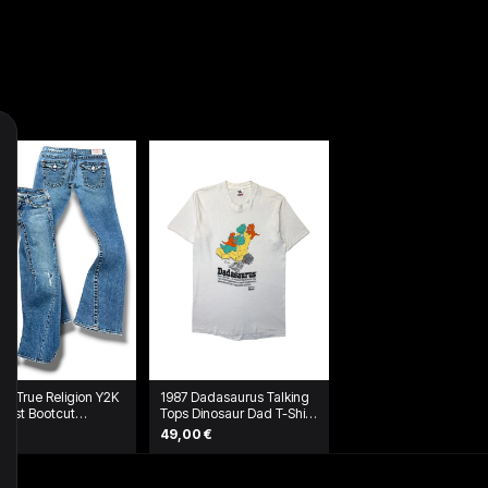
ge True Religion Y2K
1987 Dadasaurus Talking
aist Bootcut
Tops Dinosaur Dad T-Shirt
njeans (M)
Weiß
9 €
49,00 €