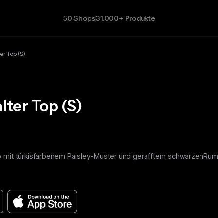
50 Shops
31.000+ Produkte
er Top (S)
lter Top (S)
p mit türkisfarbenem Paisley-Muster und gerafftem schwarzenRump