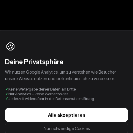
🍪
Deine Privatsphäre
Wir nutzen Google Analytics, um zu verstehen wie Besucher
unsere Website nutzen und sie kontinuierlich zu verbessern.
Keine Weitergabe deiner Daten an Dritte
Nur Analytics – keine Werbecookies
Jederzeit widerrufbar in der Datenschutzerklärung
ay
Vintage True Religion Y2K
Vintage True Religion Y2K
Vinta
warz
Low Waist Bootcut
Rock (S)
Low W
Alle akzeptieren
Damenjeans (S)
Dame
74,99 €
39,99 €
74,9
Nur notwendige Cookies