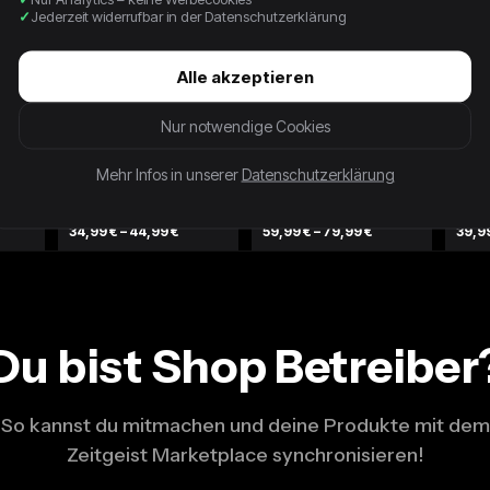
Jederzeit widerrufbar in der Datenschutzerklärung
Alle akzeptieren
Nur notwendige Cookies
Mehr Infos in unserer
Datenschutzerklärung
Brand Gamble Trackjacket
Retterbox Vintage
Triko
Mystery Box
Mystery Mix (3-5 Pieces)
Piece
34,99 € – 44,99 €
59,99 € – 79,99 €
39,9
Du bist Shop Betreiber
So kannst du mitmachen und deine Produkte mit dem
Zeitgeist Marketplace synchronisieren!