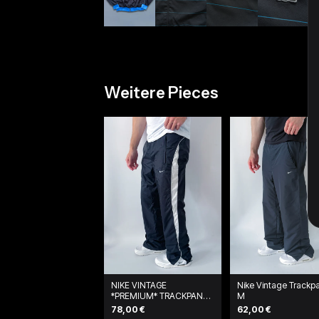
Weitere Pieces
NIKE VINTAGE
Nike Vintage Trackpa
*PREMIUM* TRACKPANTS
M
| L
78,00 €
62,00 €