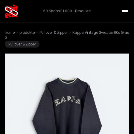
50 Shops
31.000+ Produkte
home
›
produkte
›
Pullover & Zipper
›
Kappa Vintage Sweater 90s Grau
S
Pullover & Zipper