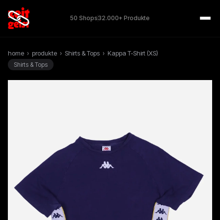
50 Shops
32.000+ Produkte
home
›
produkte
›
Shirts & Tops
›
Kappa T-Shirt (XS)
Shirts & Tops