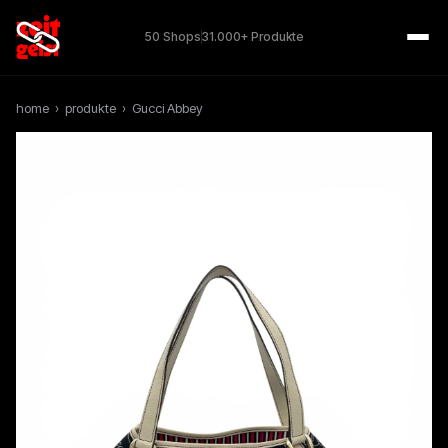
50 Shops
31.000+ Produkte
home
›
produkte
›
Gucci Abbey