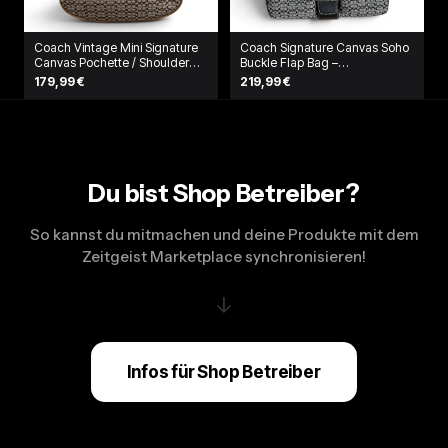
Coach Vintage Mini Signature
Coach Signature Canvas Soho
Canvas Pochette / Shoulder
Buckle Flap Bag –
Bag
Schwarz/Grau
179,99 €
219,99 €
Du bist Shop Betreiber?
So kannst du mitmachen und deine Produkte mit dem
Zeitgeist Marketplace synchronisieren!
↓
Infos für Shop Betreiber