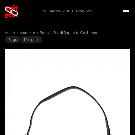
50 Shops
32.000+ Produkte
home
›
produkte
›
Bags
›
Fendi Baguette Cashmere
Bags
Designer