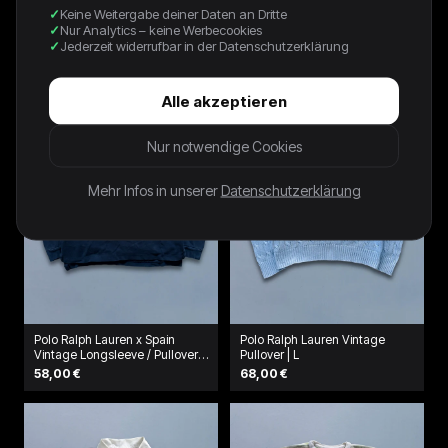
Vintage Lacoste Y2K
Lacoste Vintage Pullover | M
Keine Weitergabe deiner Daten an Dritte
Strickpullover (S)
58,00 €
Nur Analytics – keine Werbecookies
39,99 €
Jederzeit widerrufbar in der Datenschutzerklärung
Alle akzeptieren
Nur notwendige Cookies
Mehr Infos in unserer
Datenschutzerklärung
Polo Ralph Lauren x Spain
Polo Ralph Lauren Vintage
Vintage Longsleeve / Pullover
Pullover | L
| M
58,00 €
68,00 €