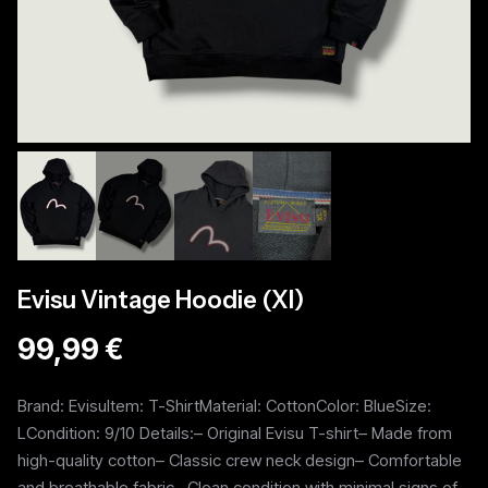
Evisu Vintage Hoodie (Xl)
99,99 €
Brand: EvisuItem: T-ShirtMaterial: CottonColor: BlueSize:
LCondition: 9/10 Details:– Original Evisu T-shirt– Made from
high-quality cotton– Classic crew neck design– Comfortable
and breathable fabric– Clean condition with minimal signs of