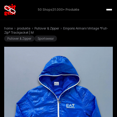
50 Shops
31.000+ Produkte
home
›
produkte
›
Pullover & Zipper
›
Emporio Armani Vintage *Full-
Zip* Trackjacket | M
Pullover & Zipper
Sportswear