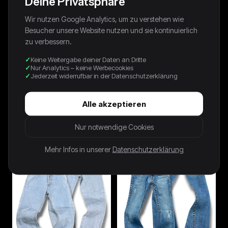
Deine Privatsphäre
Wir nutzen Google Analytics, um zu verstehen wie
Besucher unsere Website nutzen und sie kontinuierlich
zu verbessern.
Keine Weitergabe deiner Daten an Dritte
Nur Analytics – keine Werbecookies
Jederzeit widerrufbar in der Datenschutzerklärung
Alle akzeptieren
Vintage Dolce & Gabbana Y2K
Vintage True Religion Y2K Low
Straight Leg Jeans (L)
Waist Bootcut Damenjeans (S)
79,99 €
74,99 €
Nur notwendige Cookies
Mehr Infos in unserer
Datenschutzerklärung