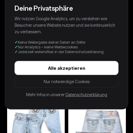
Deine Privatsphäre
Wir nutzen Google Analytics, um zu verstehen wie
Besucher unsere Website nutzen und sie kontinuierlich
zu verbessern.
Keine Weitergabe deiner Daten an Dritte
Nur Analytics – keine Werbecookies
Jederzeit widerrufbar in der Datenschutzerklärung
Alle akzeptieren
90s Avanti By C&A Shirt
90s Thomas Crickmay Shirt
Nur notwendige Cookies
Photoprint Gestreift Grün
Photoprint Schwarz
39,00 €
49,00 €
Mehr Infos in unserer
Datenschutzerklärung