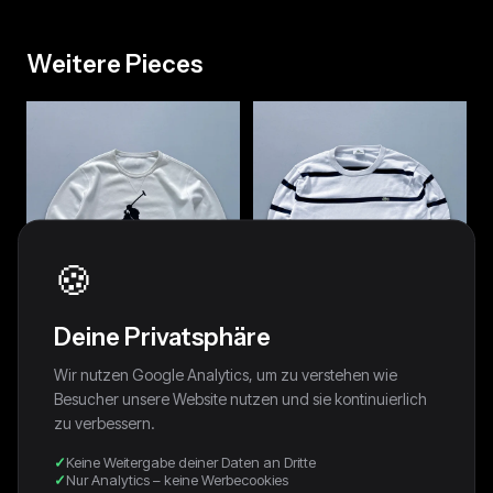
Weitere Pieces
🍪
Deine Privatsphäre
Wir nutzen Google Analytics, um zu verstehen wie
Besucher unsere Website nutzen und sie kontinuierlich
Polo Ralph Lauren Vintage
Lacoste Vintage Pullover | L
Pullover | M
zu verbessern.
64,00 €
64,00 €
Keine Weitergabe deiner Daten an Dritte
Nur Analytics – keine Werbecookies