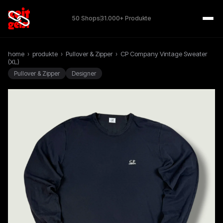
50 Shops
31.000+ Produkte
home
›
produkte
›
Pullover & Zipper
›
CP Company Vintage Sweater
(XL)
Pullover & Zipper
Designer