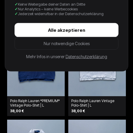
BLACK PORSCHE 911 GT1 LE
Nike Vintage T-Shirt | S
Keine Weitergabe deiner Daten an Dritte
MANS TEE - 1990S - L
42,00 €
Nur Analytics – keine Werbecookies
120,00 €
Jederzeit widerrufbar in der Datenschutzerklärung
Alle akzeptieren
Nur notwendige Cookies
Mehr Infos in unserer
Datenschutzerklärung
Polo Ralph Lauren *PREMIUM*
Polo Ralph Lauren Vintage
Vintage Polo-Shirt | L
Polo-Shirt | L
38,00 €
38,00 €