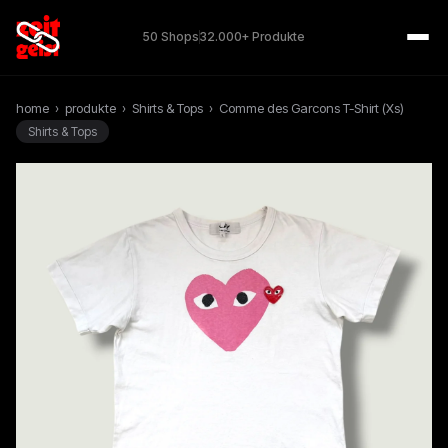
50 Shops
32.000+ Produkte
home
›
produkte
›
Shirts & Tops
›
Comme des Garcons T-Shirt (Xs)
Shirts & Tops