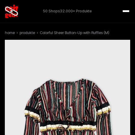
50 Shops
32.000+ Produkte
home
›
produkte
›
Colorful Sheer Button-Up with Ruffles (M)