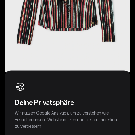
🍪
Deine Privatsphäre
Wir nutzen Google Analytics, um zu verstehen wie
Colorful Sheer Button-Up with Ruffles
Besucher unsere Website nutzen und sie kontinuierlich
(M)
zu verbessern.