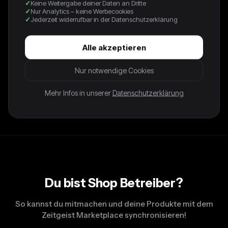
18,95 €
Keine Weitergabe deiner Daten an Dritte
Nur Analytics – keine Werbecookies
Jederzeit widerrufbar in der Datenschutzerklärung
Dieses mehrfarbige Body Shirt hat ein cooles Streifenmuster
und kommt mit einem lockeren Schnitt. Die transparenten
Alle akzeptieren
Ärmel und der v-ausschnitt verleihen dem Look eine frische
Note. Aus 100% Polyester gefertigt, ist es leicht und
Nur notwendige Cookies
bequem. Kombiniert mit High Waist Jeans oder einem Mini
Mehr Infos in unserer
Datenschutzerklärung
Rock, ist es super für eine Night Out oder einfach beim Get
Together mit Freunden. Model ist 163cm
Du bist Shop Betreiber?
So kannst du mitmachen und deine Produkte mit dem
Zeitgeist Marketplace synchronisieren!