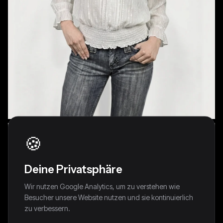
🍪
Deine Privatsphäre
Wir nutzen Google Analytics, um zu verstehen wie
Chic White Button-Up Blouse with
Besucher unsere Website nutzen und sie kontinuierlich
Ruffled Hem (L)
zu verbessern.