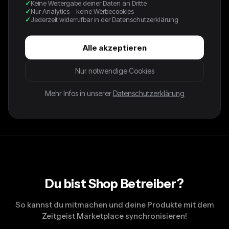
20,95 €
Keine Weitergabe deiner Daten an Dritte
Nur Analytics – keine Werbecookies
Jederzeit widerrufbar in der Datenschutzerklärung
Dieses weiße Blusenshirt kommt mit einem coolen
Rippendesign und einer lässigen Passform. Die kleinen
Alle akzeptieren
Knöpfe und der weich geraffte Saum sorgen für einen
entspannten Look. Aus 100% Polyester gefertigt, fühlt es
Nur notwendige Cookies
sich angenehm leicht auf der Haut an. Perfekt für dein Casual
Mehr Infos in unserer
Datenschutzerklärung
Day Outfit oder einfach zum Chillen mit Freunden. Model ist
171cm
Du bist Shop Betreiber?
So kannst du mitmachen und deine Produkte mit dem
Zeitgeist Marketplace synchronisieren!