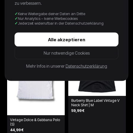
zu verbessern.
Keine Weitergabe deiner Daten an Dritte
Nur Analytics – keine Werbecookies
Dolce & Gabbana Y2K Straight-
Vintage Dolce & Gabbana Y2K
Jederzeit widerrufbar in der Datenschutzerklärung
Fit Vintage Jeans | S
Übergangsjacke (S)
72,00 €
104,99 €
Alle akzeptieren
Nur notwendige Cookies
Mehr Infos in unserer
Datenschutzerklärung
Burberry Blue Label Vintage V
Neck Shirt | M
59,99 €
Vintage Dolce & Gabbana Polo
(S)
44,99 €