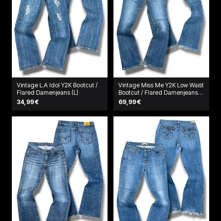
Vintage L.A Idol Y2K Bootcut /
Vintage Miss Me Y2K Low Waist
Flared Damenjeans (L)
Bootcut / Flared Damenjeans
(L)
34,99 €
69,99 €