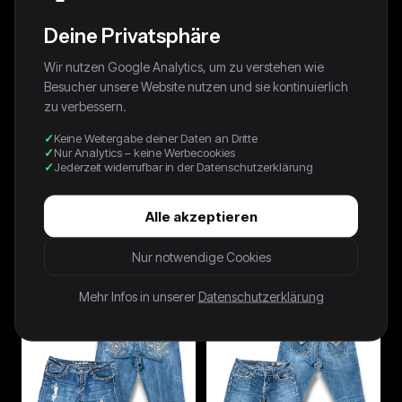
Deine Privatsphäre
Wir nutzen Google Analytics, um zu verstehen wie
Besucher unsere Website nutzen und sie kontinuierlich
zu verbessern.
Keine Weitergabe deiner Daten an Dritte
Nur Analytics – keine Werbecookies
Jederzeit widerrufbar in der Datenschutzerklärung
Alle akzeptieren
Vintage Levi’s Flared
Vintage Coach Y2K
Nur notwendige Cookies
Damenjeans „LOWFLARE 519“
Damentasche
(M)
39,99 €
79,99 €
Mehr Infos in unserer
Datenschutzerklärung