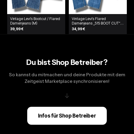
Vintage Levi’s Bootcut / Flared
Vintage Levi’s Flared
Damenjeans (M)
Damenjeans „515 BOOT CUT“
(L)
39,99 €
34,99 €
Du bist Shop Betreiber?
So kannst du mitmachen und deine Produkte mit dem
Zeitgeist Marketplace synchronisieren!
↓
Infos für Shop Betreiber