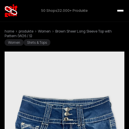
50 Shops
32.000+ Produkte
home
›
produkte
›
Women
›
Brown Sheer Long Sleeve Top with
Pattern (W26 / S)
Women
Shirts & Tops