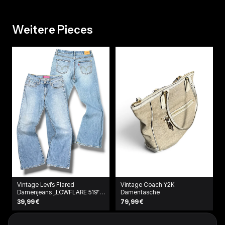
Weitere Pieces
Vintage Levi’s Flared
Vintage Coach Y2K
Damenjeans „LOWFLARE 519“
Damentasche
(M)
39,99 €
79,99 €