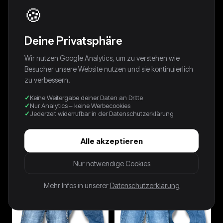
🍪
Deine Privatsphäre
Wir nutzen Google Analytics, um zu verstehen wie
Besucher unsere Website nutzen und sie kontinuierlich
zu verbessern.
Keine Weitergabe deiner Daten an Dritte
Nur Analytics – keine Werbecookies
Jederzeit widerrufbar in der Datenschutzerklärung
Vintage L.A Idol Y2K Bootcut /
Vintage Miss Me Y2K Low Waist
Flared Damenjeans (L)
Bootcut / Flared Damenjeans
Alle akzeptieren
(L)
34,99 €
69,99 €
Nur notwendige Cookies
Mehr Infos in unserer
Datenschutzerklärung