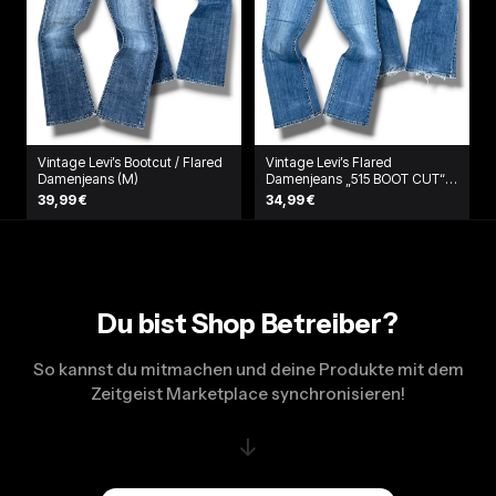
Vintage Levi’s Bootcut / Flared
Vintage Levi’s Flared
Damenjeans (M)
Damenjeans „515 BOOT CUT“
(L)
39,99 €
34,99 €
Du bist Shop Betreiber?
So kannst du mitmachen und deine Produkte mit dem
Zeitgeist Marketplace synchronisieren!
↓