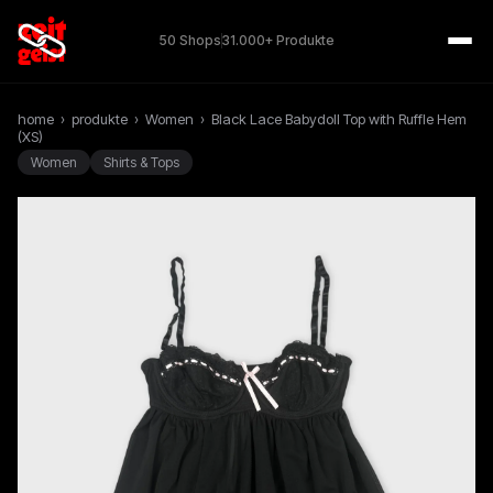
50 Shops
31.000+ Produkte
home
›
produkte
›
Women
›
Black Lace Babydoll Top with Ruffle Hem
(XS)
Women
Shirts & Tops