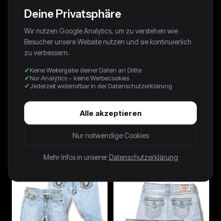
Deine Privatsphäre
Wir nutzen Google Analytics, um zu verstehen wie
Besucher unsere Website nutzen und sie kontinuierlich
zu verbessern.
Keine Weitergabe deiner Daten an Dritte
Nur Analytics – keine Werbecookies
Jederzeit widerrufbar in der Datenschutzerklärung
Alle akzeptieren
90s Avanti By C&A Shirt
90s Thomas Crickmay Shirt
Nur notwendige Cookies
Photoprint Gestreift Grün
Photoprint Schwarz
39,00 €
49,00 €
Mehr Infos in unserer
Datenschutzerklärung