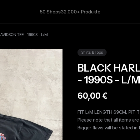
50 Shops
32.000+ Produkte
VIDSON TEE - 1990S - L/M
Shirts & Tops
BLACK HARL
- 1990S - L/
60,00 €
FIT L/M LENGTH 69CM, PIT 
Please note that all items ar
Bigger flaws will be stated in 