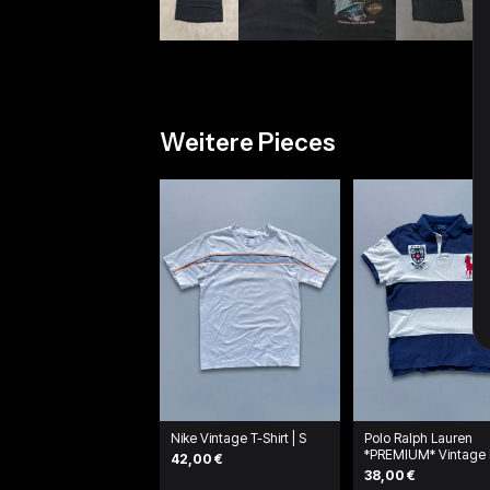
Weitere Pieces
Nike Vintage T-Shirt | S
Polo Ralph Lauren
*PREMIUM* Vintage 
42,00 €
Shirt | L
38,00 €