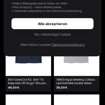
90s Kleines Arschloch Promo
1996 Fruit Of The Loom Shirt "I
Keine Weitergabe deiner Daten an Dritte
Shirt Grau
kicked up my heels at Larry's"
Nur Analytics – keine Werbecookies
Grün
39,00 €
49,00 €
Jederzeit widerrufbar in der Datenschutzerklärung
Alle akzeptieren
Nur notwendige Cookies
Mehr Infos in unserer
Datenschutzerklärung
90s Faded D.A.R.E. Shirt "To
1996 Erdgas Meeting Cottbus
Keep Kids Off Drugs" McLaren
Leichtathletik Double Sided
Schwarz
Shirt Weiß
49,00 €
39,00 €