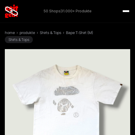
50 Shops
31.000+ Produkte
home
›
produkte
›
Shirts & Tops
›
Bape T-Shirt (M)
Shirts & Tops