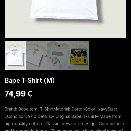
Bape T-Shirt (M)
74,99 €
Brand: BapeItem: T-ShirtMaterial: CottonColor: NavySize:
LCondition: 9/10 Details:– Original Bape T-shirt– Made from
high-quality cotton– Classic crew neck design– Comfortable
and breathable fabric– Clean condition with minimal signs of