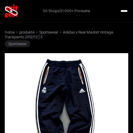
50 Shops
31.000+ Produkte
home
›
produkte
›
Sportswear
›
Adidas x Real Madrid Vintage
Trackpants 2012/13 | S
Sportswear