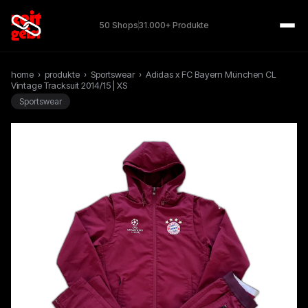
50 Shops
31.000+ Produkte
home
›
produkte
›
Sportswear
›
Adidas x FC Bayern München CL
Vintage Tracksuit 2014/15 | XS
Sportswear