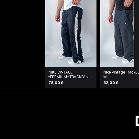
NIKE VINTAGE
Nike Vintage Trackpa
*PREMIUM* TRACKPANTS
M
| L
78,00 €
62,00 €