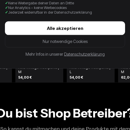
Keine Weitergabe deiner Daten an Dritte
Nur Analytics – keine Werbecookies
Jederzeit widerrufbar in der Datenschutzerklärung
Alle akzeptieren
Nur notwendige Cookies
Mehr Infos in unserer
Datenschutzerklärung
nts |
Nike Vintage Trackpants |
Nike Vintage Trackpants |
Nike 
M
L
M
54,00 €
54,00 €
62,0
Du bist Shop Betreiber
So kannst du mitmachen und deine Produkte mit dem