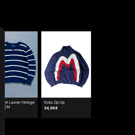
Ralph Lauren Vintage
Evisu Zip Up
ver | M
54,99 €
0 €