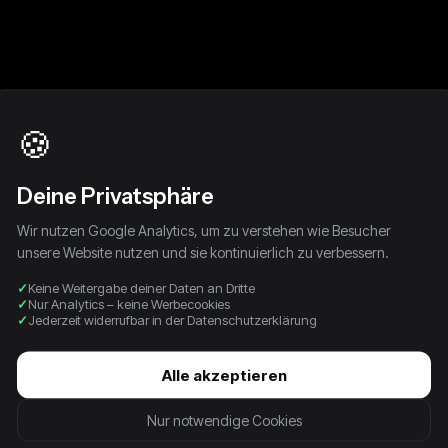
🍪
Deine Privatsphäre
Wir nutzen Google Analytics, um zu verstehen wie Besucher
unsere Website nutzen und sie kontinuierlich zu verbessern.
Keine Weitergabe deiner Daten an Dritte
Nur Analytics – keine Werbecookies
Jederzeit widerrufbar in der Datenschutzerklärung
over |
Polo Ralph Lauren Vintage
Lacoste Vintage Pullover |
Polo 
Strickjacke | L
L
Pullo
Alle akzeptieren
38,00 €
58,00 €
64,0
Nur notwendige Cookies