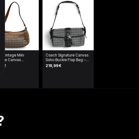
 Vintage Mini
Coach Signature Canvas
ture Canvas
Soho Buckle Flap Bag –
tte / Shoulder Bag
Schwarz/Grau
99 €
219,99 €
?