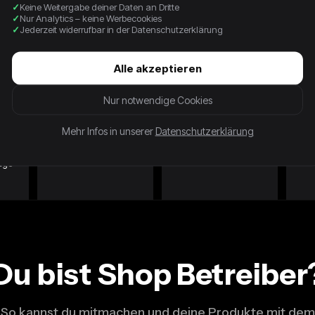
Keine Weitergabe deiner Daten an Dritte
Nur Analytics – keine Werbecookies
Jederzeit widerrufbar in der Datenschutzerklärung
Alle akzeptieren
Nur notwendige Cookies
George Gina & Lucy Miss
Coach Tasche Rosa
Coach
Mehr Infos in unserer
Datenschutzerklärung
Perfect Tasche Grau
Signa
34,99 €
Poche
34,99 €
179,
tage
Du bist Shop Betreiber
So kannst du mitmachen und deine Produkte mit dem