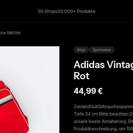
50 Shops
32.000+ Produkte
che 1985 Rot
Bags
Sportswear
Adidas Vinta
Rot
44,99 €
ZustandGutGebrauchsspuren
Tiefe 24 cm Bitte beachten D
unsere beste Annäherung. Bit
Produktbeschreibung, um 100% 