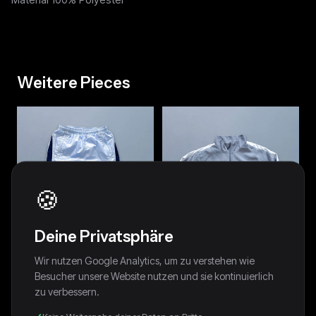
Weitere Pieces
🍪
Deine Privatsphäre
Wir nutzen Google Analytics, um zu verstehen wie
Besucher unsere Website nutzen und sie kontinuierlich
zu verbessern.
Nike Vintage *Babyblue*
Nike Vintage Trackjacket | M
Trackpants | XS
64,00 €