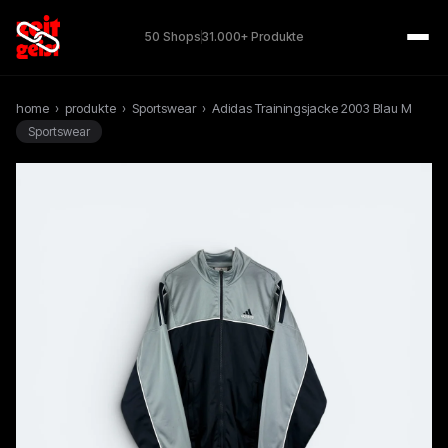
50 Shops
31.000+ Produkte
home
›
produkte
›
Sportswear
›
Adidas Trainingsjacke 2003 Blau M
Sportswear