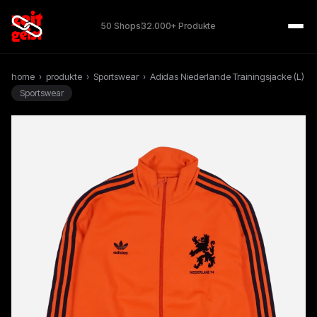
50 Shops
32.000+ Produkte
home
›
produkte
›
Sportswear
›
Adidas Niederlande Trainingsjacke (L)
Sportswear