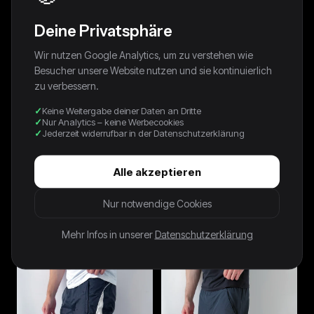
Deine Privatsphäre
Wir nutzen Google Analytics, um zu verstehen wie
Besucher unsere Website nutzen und sie kontinuierlich
zu verbessern.
Keine Weitergabe deiner Daten an Dritte
Nur Analytics – keine Werbecookies
Jederzeit widerrufbar in der Datenschutzerklärung
Alle akzeptieren
Nur notwendige Cookies
NAVY INTER MILAN
BLACK JUVENTUS NIKE TRACK
TRACKSUIT - 2000S - L
JACKET - 2000S - L
Mehr Infos in unserer
Datenschutzerklärung
250,00 €
70,00 €