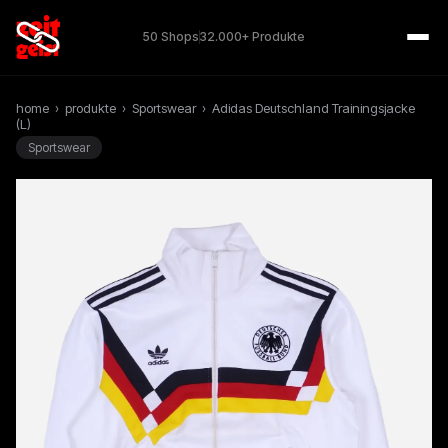
50 Shops
32.000+ Produkte
home
›
produkte
›
Sportswear
›
Adidas Deutschland Trainingsjacke
(L)
Sportswear