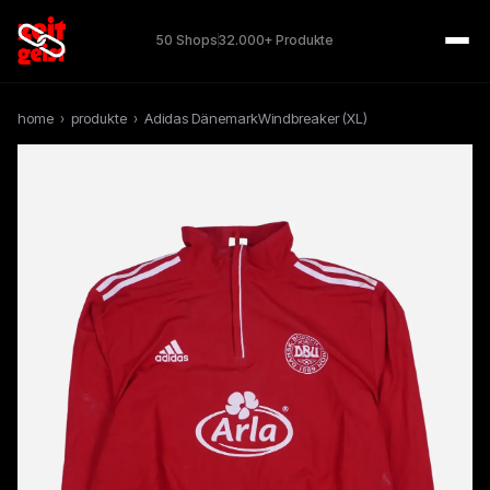
50 Shops
32.000+ Produkte
home
›
produkte
›
Adidas DänemarkWindbreaker (XL)