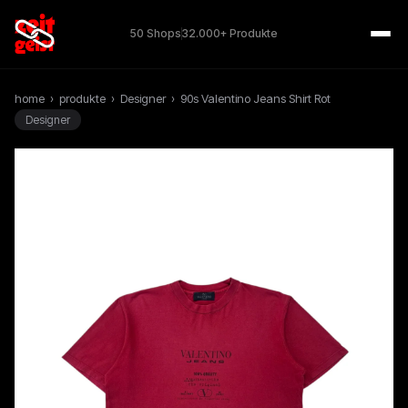
50 Shops
32.000+ Produkte
home
›
produkte
›
Designer
›
90s Valentino Jeans Shirt Rot
Designer