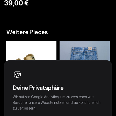
39,00 €
Weitere Pieces
🍪
Deine Privatsphäre
Wir nutzen Google Analytics, um zu verstehen wie
Besucher unsere Website nutzen und sie kontinuierlich
zu verbessern.
Maison Margiela 2012 Gold
Dolce & Gabbana Y2K Straight-
"Cadillac" Hightop (41)
Fit Vintage Jeans | S