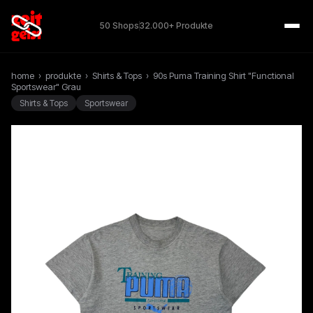
50 Shops
32.000+ Produkte
home
›
produkte
›
Shirts & Tops
›
90s Puma Training Shirt "Functional
Sportswear" Grau
Shirts & Tops
Sportswear