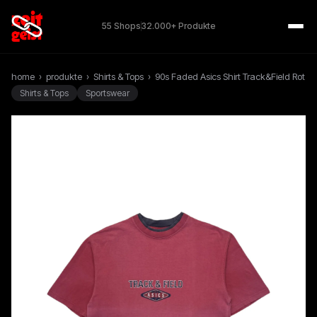
55 Shops
32.000+ Produkte
home
›
produkte
›
Shirts & Tops
›
90s Faded Asics Shirt Track&Field Rot
Shirts & Tops
Sportswear