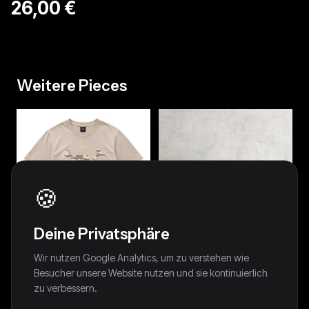
26,00 €
Weitere Pieces
🍪
Deine Privatsphäre
Oakley Camo Skull T-Shirt | S
Wir nutzen Google Analytics, um zu verstehen wie
34,99 €
Besucher unsere Website nutzen und sie kontinuierlich
zu verbessern.
BLACK PORSCHE 911 GT1 LE
MANS TEE - 1990S - L