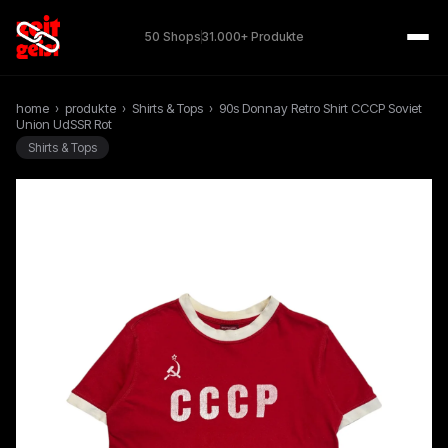
50 Shops
31.000+ Produkte
home
›
produkte
›
Shirts & Tops
›
90s Donnay Retro Shirt CCCP Soviet
Union UdSSR Rot
Shirts & Tops