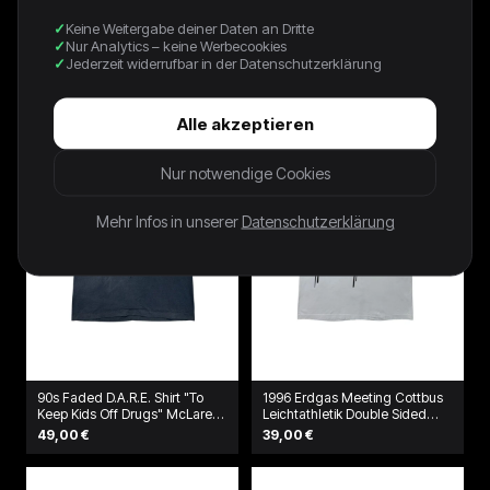
Keine Weitergabe deiner Daten an Dritte
90s Kleines Arschloch Promo
1996 Fruit Of The Loom Shirt "I
Nur Analytics – keine Werbecookies
Shirt Grau
kicked up my heels at Larry's"
Grün
Jederzeit widerrufbar in der Datenschutzerklärung
39,00 €
49,00 €
Alle akzeptieren
Nur notwendige Cookies
Mehr Infos in unserer
Datenschutzerklärung
90s Faded D.A.R.E. Shirt "To
1996 Erdgas Meeting Cottbus
Keep Kids Off Drugs" McLaren
Leichtathletik Double Sided
Schwarz
Shirt Weiß
49,00 €
39,00 €