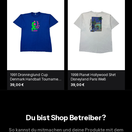
1991 Dronninglund Cup
1998 Planet Hollywood Shirt
Denmark Handball Tournament
Disneyland Paris Weiß
T-Shirt Blau
39,00 €
39,00 €
Du bist Shop Betreiber?
So kannst du mitmachen und deine Produkte mit dem