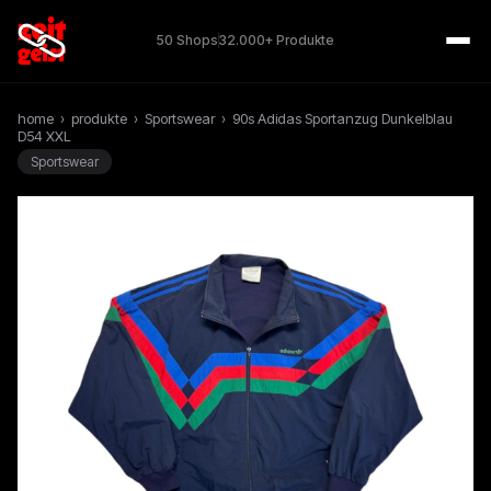
50 Shops
32.000+ Produkte
home
›
produkte
›
Sportswear
›
90s Adidas Sportanzug Dunkelblau
D54 XXL
Sportswear