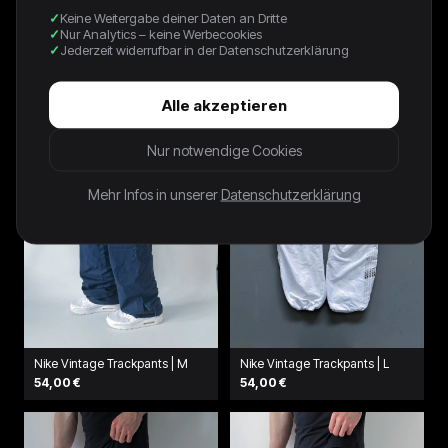
Keine Weitergabe deiner Daten an Dritte
NIKE VINTAGE *PREMIUM*
Nike Vintage Trackpants | M
Nur Analytics – keine Werbecookies
TRACKPANTS | L
62,00 €
Jederzeit widerrufbar in der Datenschutzerklärung
78,00 €
Alle akzeptieren
Nur notwendige Cookies
Mehr Infos in unserer
Datenschutzerklärung
Nike Vintage Trackpants | M
Nike Vintage Trackpants | L
54,00 €
54,00 €