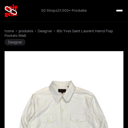
50 Shops
31.000+ Produkte
home
›
produkte
›
Designer
›
80s Yves Saint Laurent Hemd Flap
Pockets Weiß
Designer