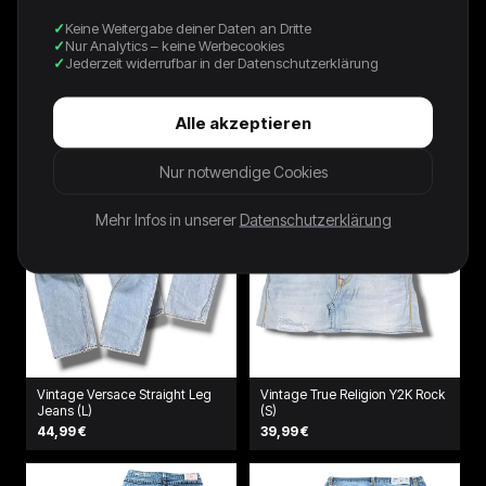
Keine Weitergabe deiner Daten an Dritte
Vintage Dolce & Gabbana Y2K
Vintage True Religion Y2K Low
Nur Analytics – keine Werbecookies
Straight Leg Jeans (L)
Waist Bootcut Damenjeans (S)
Jederzeit widerrufbar in der Datenschutzerklärung
79,99 €
74,99 €
Alle akzeptieren
Nur notwendige Cookies
Mehr Infos in unserer
Datenschutzerklärung
Vintage Versace Straight Leg
Vintage True Religion Y2K Rock
Jeans (L)
(S)
44,99 €
39,99 €