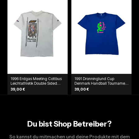
1996 Erdgas Meeting Cottbus
1991 Dronninglund Cup
Leichtathletik Double Sided
Denmark Handball Tournament
Shirt Weiß
T-Shirt Blau
39,00 €
39,00 €
Du bist Shop Betreiber?
So kannst du mitmachen und deine Produkte mit dem