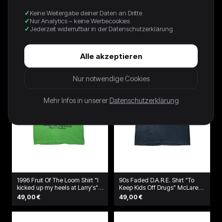
Keine Weitergabe deiner Daten an Dritte
NAVY SOUTH PARK TEE - 2006
90s Kleines Arschloch Promo
Nur Analytics – keine Werbecookies
- XL
Shirt Grau
Jederzeit widerrufbar in der Datenschutzerklärung
80,00 €
39,00 €
Alle akzeptieren
Nur notwendige Cookies
Mehr Infos in unserer
Datenschutzerklärung
1996 Fruit Of The Loom Shirt "I
90s Faded D.A.R.E. Shirt "To
kicked up my heels at Larry's"
Keep Kids Off Drugs" McLaren
Grün
Schwarz
49,00 €
49,00 €