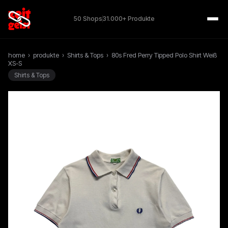
50 Shops
31.000+ Produkte
home
›
produkte
›
Shirts & Tops
›
80s Fred Perry Tipped Polo Shirt Weiß
XS-S
Shirts & Tops