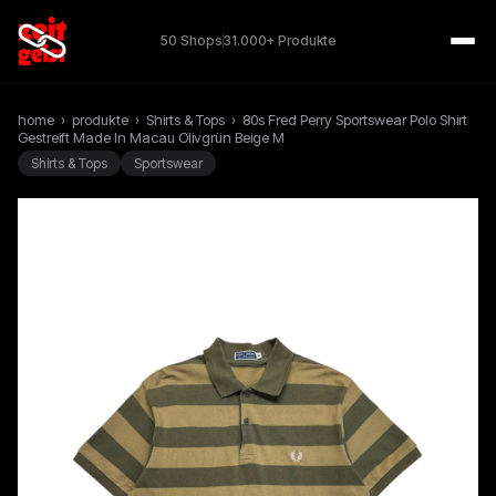
50 Shops
31.000+ Produkte
home
›
produkte
›
Shirts & Tops
›
80s Fred Perry Sportswear Polo Shirt
Gestreift Made In Macau Olivgrün Beige M
Shirts & Tops
Sportswear