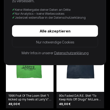
zu verbessern.
Keine Weitergabe deiner Daten an Dritte
NAVY SOUTH PARK TEE - 2006
90s Kleines Arschloch Promo
Nur Analytics – keine Werbecookies
- XL
Shirt Grau
Jederzeit widerrufbar in der Datenschutzerklärung
80,00 €
39,00 €
Alle akzeptieren
Nur notwendige Cookies
Mehr Infos in unserer
Datenschutzerklärung
1996 Fruit Of The Loom Shirt "I
90s Faded D.A.R.E. Shirt "To
kicked up my heels at Larry's"
Keep Kids Off Drugs" McLaren
Grün
Schwarz
49,00 €
49,00 €