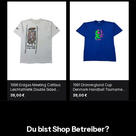
1996 Erdgas Meeting Cottbus
1991 Dronninglund Cup
Leichtathletik Double Sided
Denmark Handball Tournament
Shirt Weiß
T-Shirt Blau
39,00 €
39,00 €
Du bist Shop Betreiber?