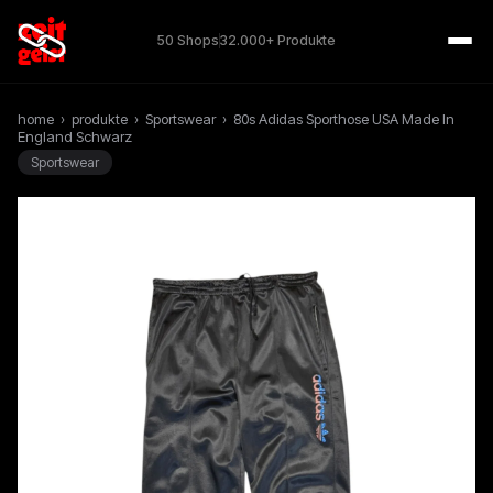
50 Shops
32.000+ Produkte
home
›
produkte
›
Sportswear
›
80s Adidas Sporthose USA Made In
England Schwarz
Sportswear