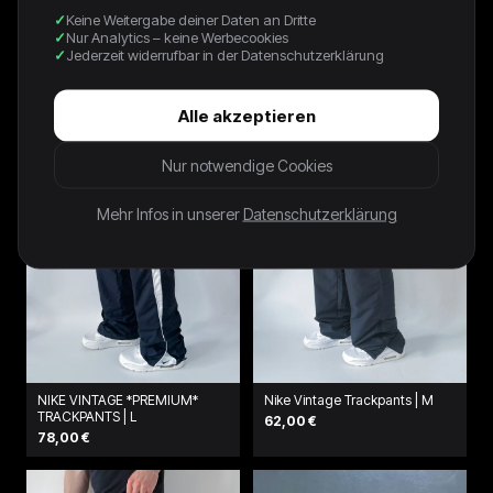
Keine Weitergabe deiner Daten an Dritte
NAVY INTER MILAN
BLACK JUVENTUS NIKE TRACK
Nur Analytics – keine Werbecookies
TRACKSUIT - 2000S - L
JACKET - 2000S - L
Jederzeit widerrufbar in der Datenschutzerklärung
250,00 €
70,00 €
Alle akzeptieren
Nur notwendige Cookies
Mehr Infos in unserer
Datenschutzerklärung
NIKE VINTAGE *PREMIUM*
Nike Vintage Trackpants | M
TRACKPANTS | L
62,00 €
78,00 €