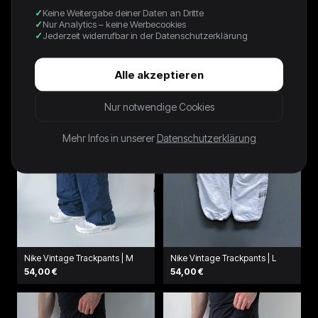
Keine Weitergabe deiner Daten an Dritte
NIKE VINTAGE *PREMIUM*
Nike Vintage Trackpants | M
Nur Analytics – keine Werbecookies
TRACKPANTS | L
62,00 €
Jederzeit widerrufbar in der Datenschutzerklärung
78,00 €
Alle akzeptieren
Nur notwendige Cookies
Mehr Infos in unserer
Datenschutzerklärung
Nike Vintage Trackpants | M
Nike Vintage Trackpants | L
54,00 €
54,00 €