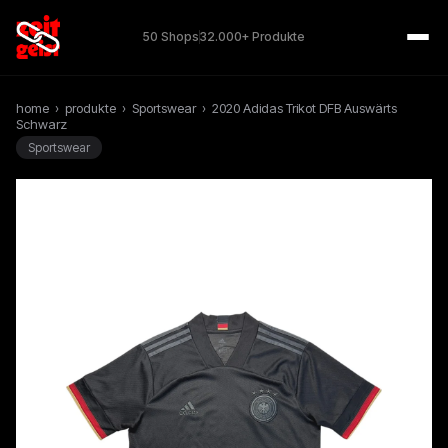
50 Shops
32.000+ Produkte
home
›
produkte
›
Sportswear
›
2020 Adidas Trikot DFB Auswärts
Schwarz
Sportswear