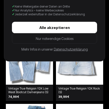
Keine Weitergabe deiner Daten an Dritte
90s Avanti By C&A Shirt
90s Thomas Crickmay Shirt
Nur Analytics – keine Werbecookies
Photoprint Gestreift Grün
Photoprint Schwarz
Jederzeit widerrufbar in der Datenschutzerklärung
39,00 €
49,00 €
Alle akzeptieren
Nur notwendige Cookies
Mehr Infos in unserer
Datenschutzerklärung
Vintage True Religion Y2K Low
Vintage True Religion Y2K Rock
Waist Bootcut Damenjeans (S)
(S)
74,99 €
39,99 €