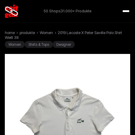
50 Shops
31.000+ Produkte
home
›
produkte
›
Women
›
2019 Lacoste X Peter Saville Polo Shirt
Weiß 38
Women
Shirts & Tops
Designer